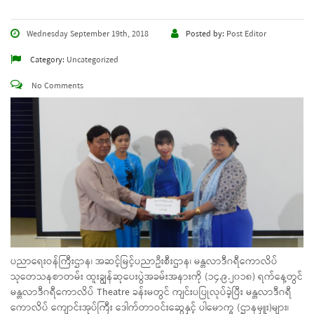
Wednesday September 19th, 2018
Posted by:
Post Editor
Category:
Uncategorized
No Comments
ပညာရေးဝန်ကြီးဌာန၊ အဆင့်မြင့်ပညာဦးစီးဌာန၊ မန္တလာဒီဂရီကောလိပ်
သုတေသနစာတမ်း ထူးချွန်ဆုပေးပွဲအခမ်းအနားကို (၁၄.၉.၂၀၁၈) ရက်နေ့တွင်
မန္တလာဒီဂရီကောလိပ် Theatre ခန်းမတွင် ကျင်းပပြုလုပ်ခဲ့ပြီး မန္တလာဒီဂရီ
ကောလိပ် ကျောင်းအုပ်ကြီး ဒေါက်တာဝင်းဆွေနှင့် ပါမောက္ခ (ဌာနမှူး)များ၊