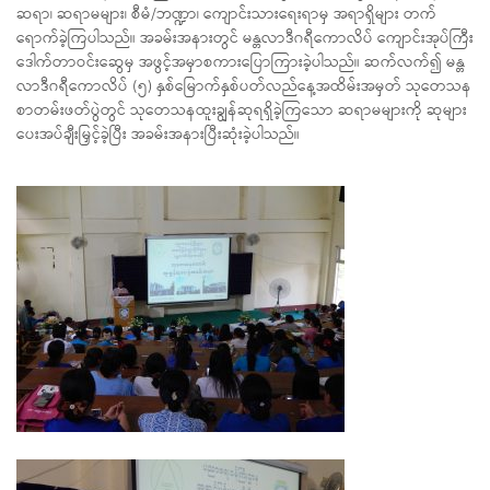
ဆရာ၊ ဆရာမများ၊ စီမံ/ဘဏ္ဍာ၊ ကျောင်းသားရေးရာမှ အရာရှိများ တက်
ရောက်ခဲ့ကြပါသည်။ အခမ်းအနားတွင် မန္တလာဒီဂရီကောလိပ် ကျောင်းအုပ်ကြီး
ဒေါက်တာဝင်းဆွေမှ အဖွင့်အမှာစကားပြောကြားခဲ့ပါသည်။ ဆက်လက်၍ မန္တ
လာဒီဂရီကောလိပ် (၅) နှစ်မြောက်နှစ်ပတ်လည်နေ့အထိမ်းအမှတ် သုတေသန
စာတမ်းဖတ်ပွဲတွင် သုတေသနထူးချွန်ဆုရရှိခဲ့ကြသော ဆရာမများကို ဆုများ
ပေးအပ်ချီးမြှင့်ခဲ့ပြီး အခမ်းအနားပြီးဆုံးခဲ့ပါသည်။