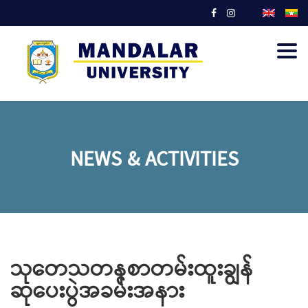
Togg
navig
NEWS & ACTIVITIES
သုတေသတနစာတမ်းထူးချွန်
ဆုပေးပွဲအခမ်းအနား