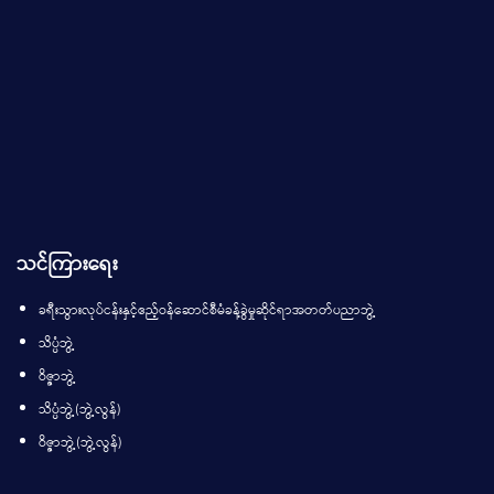
သင်ကြားရေး
ခရီးသွားလုပ်ငန်းနှင့်ဧည့်ဝန်ဆောင်စီမံခန့်ခွဲမှုဆိုင်ရာအတတ်ပညာဘွဲ့
သိပ္ပံဘွဲ့
ဝိဇ္ဇာဘွဲ့
သိပ္ပံဘွဲ့(ဘွဲ့လွန်)
ဝိဇ္ဇာဘွဲ့(ဘွဲ့လွန်)