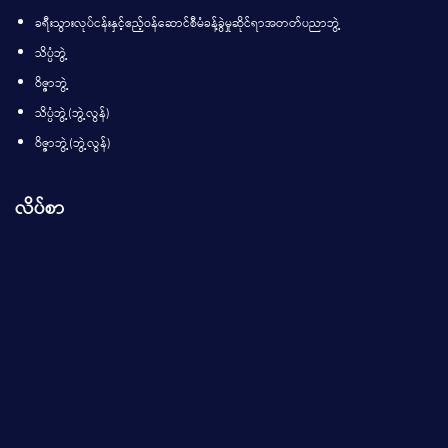
ခရီးသွားလုပ်ငန်းနှင့်ဧည့်ဝန်ဆောင်စီမံခန့်ခွဲမှုဆိုင်ရာအတတ်ပညာဘွဲ့
သိပ္ပံဘွဲ့
ဝိဇ္ဇာဘွဲ့
သိပ္ပံဘွဲ့(ဘွဲ့လွန်)
ဝိဇ္ဇာဘွဲ့(ဘွဲ့လွန်)
လိပ်စာ