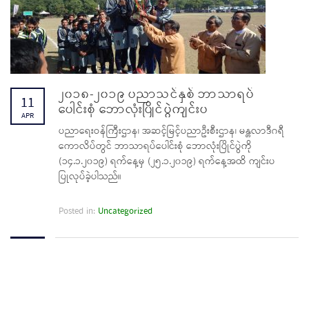
၂၀၁၈-၂၀၁၉ ပညာသင်နှစ် ဘာသာရပ်
11
ပေါင်းစုံ ဘောလုံးပြိုင်ပွဲကျင်းပ
APR
ပညာရေးဝန်ကြီးဌာန၊ အဆင့်မြင့်ပညာဦးစီးဌာန၊ မန္တလာဒီဂရီ
ကောလိပ်တွင် ဘာသာရပ်ပေါင်းစုံ ဘောလုံးပြိုင်ပွဲကို
(၁၄.၁.၂၀၁၉) ရက်နေ့မှ (၂၅.၁.၂၀၁၉) ရက်နေ့အထိ ကျင်းပ
ပြုလုပ်ခဲ့ပါသည်။
Posted in:
Uncategorized