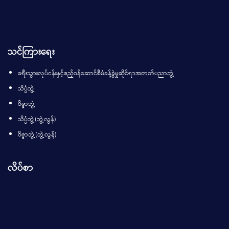
သင်ကြားရေး
ခရီးသွားလုပ်ငန်းနှင့်ဧည့်ဝန်ဆောင်စီမံခန့်ခွဲမှုဆိုင်ရာအတတ်ပညာဘွဲ့
သိပ္ပံဘွဲ့
ဝိဇ္ဇာဘွဲ့
သိပ္ပံဘွဲ့(ဘွဲ့လွန်)
ဝိဇ္ဇာဘွဲ့(ဘွဲ့လွန်)
လိပ်စာ