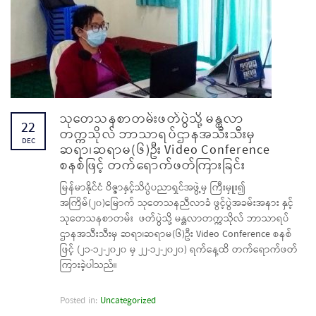
သုတေသနစာတမ်းဖတ်ပွဲသို့ မန္တလာ
22
တက္ကသိုလ် ဘာသာရပ်ဌာနအသီးသီးမှ
DEC
ဆရာ၊ဆရာမ(၆)ဦး Video Conference
စနစ်ဖြင့် တက်ရောက်ဖတ်ကြားခြင်း
မြန်မာနိုင်ငံ ဝိဇ္ဇာနှင့်သိပ္ပံပညာရှင်အဖွဲ့မှ ကြီးမှူး၍
အကြိမ်(၂၀)မြောက် သုတေသနညီလာခံ ဖွင့်ပွဲအခမ်းအနား နှင့်
သုတေသနစာတမ်း ဖတ်ပွဲသို့ မန္တလာတက္ကသိုလ် ဘာသာရပ်
ဌာနအသီးသီးမှ ဆရာ၊ဆရာမ(၆)ဦး Video Conference စနစ်
ဖြင့် (၂၁-၁၂-၂၀၂၀ မှ ၂၂-၁၂-၂၀၂၀) ရက်နေ့ထိ တက်ရောက်ဖတ်
ကြားခဲ့ပါသည်။
Posted in:
Uncategorized