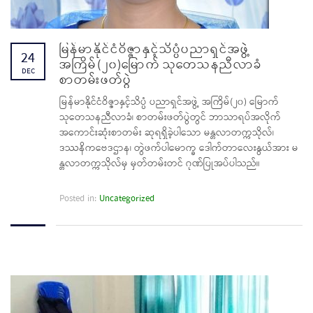
မြန်မာနိုင်ငံဝိဇ္ဇာနှင့်သိပ္ပံပညာရှင်အဖွဲ့
24
အကြိမ်(၂၀)မြောက် သုတေသနညီလာခံ
DEC
စာတမ်းဖတ်ပွဲ
မြန်မာနိုင်ငံဝိဇ္ဇာနှင့်သိပ္ပံ ပညာရှင်အဖွဲ့ အကြိမ်(၂၀) မြောက်
သုတေသနညီလာခံ၊ စာတမ်းဖတ်ပွဲတွင် ဘာသာရပ်အလိုက်
အကောင်းဆုံးစာတမ်း ဆုရရှိခဲ့ပါသော မန္တလာတက္ကသိုလ်၊
ဒဿနိကဗေဒဌာန၊ တွဲဖက်ပါမောက္ခ ဒေါက်တာလေးနွယ်အား မ
န္တလာတက္ကသိုလ်မှ မှတ်တမ်းတင် ဂုဏ်ပြုအပ်ပါသည်။
Posted in:
Uncategorized