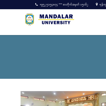
+၉၅၂ ၅၁၅၄၈၇၄ *** စာတိုက်အမှတ် ၀၅၀၆၂
ရန်ကုန