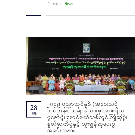
Posted in:
News
၂၀၁၉ ပညာသင်နှစ် (အဝေးသင်
28
သင်တန်း) သင်္ချာမိသားစု အာစရိယ
JUL
ပူဇော်ပွဲ၊ မောင်မယ်သစ်လွင်ကြိုဆိုပွဲ၊
နှုတ်ဆက်ပွဲနှင့် ထူးချွန်ဆုပေးပွဲ
အခမ်းအနား