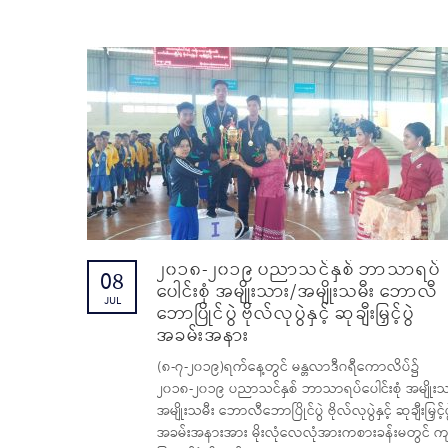
၂၀၁၈-၂၀၁၉ ပညာသင်နှစ် ဘာသာရပ်
08
ပေါင်းစုံ အမျိုးသား/အမျိုးသမီး ဘောလီ
JUL
ဘောပြိုင်ပွဲ ဗိုလ်လုပွဲနှင့် ဆုချီးမြှင့်ပွဲ
အခမ်းအနား
(၈-၇-၂၀၁၉)ရက်နေ့တွင် မန္တလာဒီဂရီကောလိပ်၌
၂၀၁၈-၂၀၁၉ ပညာသင်နှစ် ဘာသာရပ်ပေါင်းစုံ အမျိုးသ
အမျိုးသမီး ဘောလီဘောပြိုင်ပွဲ ဗိုလ်လုပွဲနှင့် ဆုချီးမြှင့်ပ
အခမ်းအနားအား မိုးလုံလေလုံအားကစားခန်းမတွင် ကျ