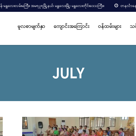
်-မန္တလေးလမ်းမကြီး၊ အမရပူရမြို့နယ်၊ မန္တလေးမြို့၊ မန္တလေးတိုင်းဒေသကြီး။
တနင်္လာနေ
မူလစာမျက်နှာ
ကျောင်းအကြောင်း
ဝန်ထမ်းများ
သင
JULY