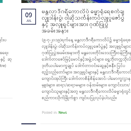
မန္တလာဒီဂရီကောလိပ် ဓမ္မာရုံရေစက်ချ
09
လှူဒါန်းပွဲ၊ ဝါဆိုသင်္ကန်းကပ်လှူပူဇော်ပွဲ
JUL
နှင့် အလှူရှင်များအား ဂုဏ်ပြုပွဲ
အခမ်းအနား
င်းပ
(၉-၇-၂၀၁၉)ရက်နေ့ မန္တလာဒီဂရီကောလိပ်၌ ဓမ္မာရုံရေစ
လှူဒါန်းပွဲ၊ ဝါဆိုသင်္ကန်းကပ်လှူပူဇော်ပွဲနှင့် အလှူရှင်မျာ
 အရေး
ဂုဏ်ပြုပွဲအခမ်းအနားကို မန္တလေးတိုင်းဒေသကြီးဝန်ကြီးချ
နှင့် ဆု
ဒေါက်တာဇော်မြင့်မောင်နှင့်အဖွဲ့ဝင်များ၊ ရွှေဘိုတက္ကသိုလ
tre)
ဒုတိယပါမောက္ခချုပ် ဒေါက်တာဝင်းဆွေနှင့်ဇနီး၊ ပြင်ပ
ဧည့်သည်တော်များ၊ အလှူရှင်များနှင့် မန္တလာဒီဂရီကောလ
ကျောင်းအုပ်ကြီး ဒေါက်တာစိန်စိန်အောင်၊ ပါမောက္ခ(ဌာန
မှူး)များ၊ ဆရာ/ဆရာမများ၊ ဝန်ထမ်းများ၊ ကျောင်းသား/
ကျောင်းသူများနှင့်အတူ မန္တလာဒီဂရီကောလိပ်ဓမ္မာရုံတွင်
စည်ကားသိုက်မြိုက်စွာ ကျင်းပပြုလုပ်ခဲ့ပါသည်။
Posted in:
News