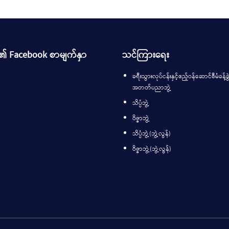
၏ Facebook စာမျက်နှာ
သင်ကြားရေး
ခရီးသွားလုပ်ငန်းနှင့်ဧည့်ဝန်ဆောင်စီမံခန့်ခွဲ
အတတ်ပညာဘွဲ့
သိပ္ပံဘွဲ့
ဝိဇ္ဇာဘွဲ့
သိပ္ပံဘွဲ့(ဘွဲ့လွန်)
ဝိဇ္ဇာဘွဲ့(ဘွဲ့လွန်)