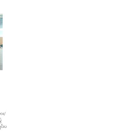
ား/
ွဲ
င်းပ