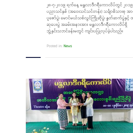
၂၈-၇-၂၀၁၉ ရက်နေ့ မန္တလာဒီဂရီကောလိပ်တွင် ၂၀၁၉
ပညာသင်နှစ် (အဝေးသင်သင်တန်း) သင်္ချာမိသားစု အ
ပူဇော်ပွဲ၊ မောင်မယ်သစ်လွင်ကြိုဆိုပွဲ၊ နှုတ်ဆက်ပွဲနှင့် ထူ
ဆုပေးပွဲ အခမ်းအနားအား မန္တလာဒီဂရီကောလိပ်ရှိ
ဘွဲ့နှင်းသဘင်ခန်းမတွင် ကျင်းပပြုလုပ်ခဲ့ပါသည်။
Posted in:
News