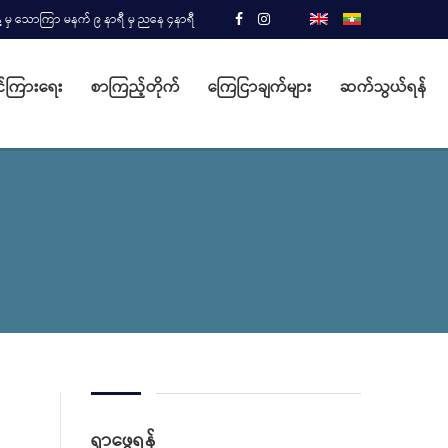
့ မှ သောကြာ မနက် ၉ နာရီ မှ ညနေ ၄နာရီ
်ကြားရေး
စာကြည့်တိုက်
ကြေငြာချက်များ
ဆက်သွယ်ရန်
ရှာဖွေရန်