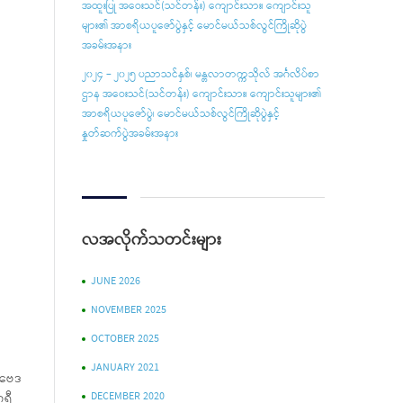
အထူးပြု အဝေးသင်(သင်တန်း) ကျောင်းသား၊ ကျောင်းသူ
များ၏ အာစရိယပူ‌ဇော်ပွဲနှင့် မောင်မယ်သစ်လွင်ကြိုဆိုပွဲ
အခမ်းအနား
၂၀၂၄ – ၂၀၂၅ ပညာသင်နှစ်၊ မန္တလာတက္ကသိုလ် အင်္ဂလိပ်စာ
ဌာန အဝေးသင်(သင်တန်း) ကျောင်းသား၊ ကျောင်းသူများ၏
အာစရိယပူဇော်ပွဲ၊ မောင်မယ်သစ်လွင်ကြိုဆိုပွဲနှင့်
နှုတ်ဆက်ပွဲအခမ်းအနား
လအလိုက်သတင်းများ
JUNE 2026
NOVEMBER 2025
OCTOBER 2025
JANUARY 2021
ပဗေဒ
DECEMBER 2020
ဂရီ