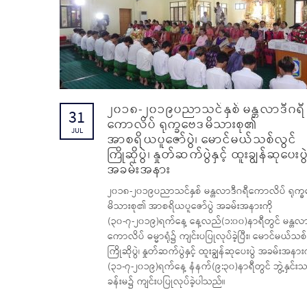
၂၀၁၈-၂၀၁၉ပညာသင်နှစ် မန္တလာဒီဂရီ
31
ကောလိပ် ရုက္ခဗေဒမိသားစု၏
JUL
အာစရိယပူဇော်ပွဲ၊ မောင်မယ်သစ်လွင်
ကြိုဆိုပွဲ၊ နှုတ်ဆက်ပွဲနှင့် ထူးချွန်ဆုပေးပွ
အခမ်းအနား
၂၀၁၈-၂၀၁၉ပညာသင်နှစ် မန္တလာဒီဂရီကောလိပ် ရုက္
မိသားစု၏ အာစရိယပူဇော်ပွဲ အခမ်းအနားကို
(၃၀-၇-၂၀၁၉)ရက်နေ့ နေ့လည်(၁:၀၀)နာရီတွင် မန္တလာ
ကောလိပ် ဓမ္မာရုံ၌ ကျင်းပပြုလုပ်ခဲ့ပြီး၊ မောင်မယ်သစ
ကြိုဆိုပွဲ၊ နှုတ်ဆက်ပွဲနှင့် ထူးချွန်ဆုပေးပွဲ အခမ်းအနား
(၃၁-၇-၂၀၁၉)ရက်နေ့ နံနက်(၉:၃၀)နာရီတွင် ဘွဲ့နှင်း
ခန်းမ၌ ကျင်းပပြုလုပ်ခဲ့ပါသည်။