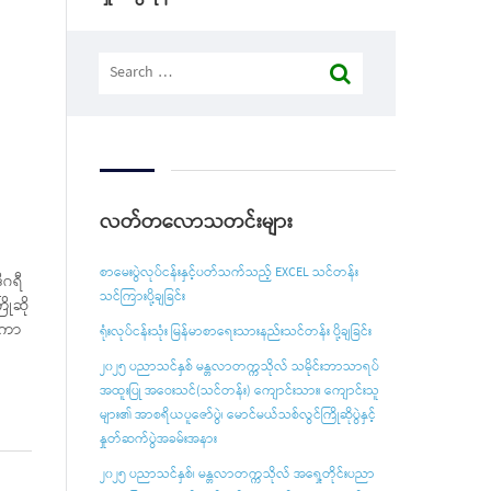
Search
for:
လတ်တလောသတင်းများ
စာမေးပွဲလုပ်ငန်းနှင့်ပတ်သက်သည့် EXCEL သင်တန်း
ီဂရီ
သင်ကြားပို့ချခြင်း
ုဆို
ီကော
ရုံးလုပ်ငန်းသုံး မြန်မာစာရေးသားနည်းသင်တန်း ပို့ချခြင်း
၂၀၂၅ ပညာသင်နှစ် မန္တလာတက္ကသိုလ် သမိုင်းဘာသာရပ်
အထူးပြု အဝေးသင်(သင်တန်း) ကျောင်းသား၊ ကျောင်းသူ
များ၏ အာစရိယပူဇော်ပွဲ၊ မောင်မယ်သစ်လွင်ကြိုဆိုပွဲနှင့်
နှုတ်ဆက်ပွဲအခမ်းအနား
၂၀၂၅ ပညာသင်နှစ်၊ မန္တလာတက္ကသိုလ် အရှေ့တိုင်းပညာ