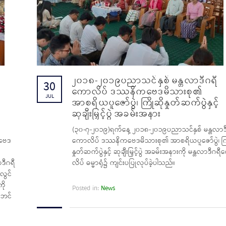
၂၀၁၈-၂၀၁၉ပညာသင်နှစ် မန္တလာဒီဂရီ
30
ကောလိပ် ဒဿနိကဗေဒမိသားစု၏
JUL
အာစရိယပူဇော်ပွဲ၊ ကြိုဆိုနှုတ်ဆက်ပွဲနှင့်
ဲ
ဆုချီးမြှင့်ပွဲ အခမ်းအနား
(၃၀-၇-၂၀၁၉)ရက်နေ့ ၂၀၁၈-၂၀၁၉ပညာသင်နှစ် မန္တလာဒ
ခဗေဒ
ကောလိပ် ဒဿနိကဗေဒမိသားစု၏ အာစရိယပူဇော်ပွဲ၊ ကြိ
နှုတ်ဆက်ပွဲနှင့် ဆုချီးမြှင့်ပွဲ အခမ်းအနားကို မန္တလာဒီဂရ
ဒီဂရီ
လိပ် ဓမ္မာရုံ၌ ကျင်းပပြုလုပ်ခဲ့ပါသည်။
်လွင်
ကို
Posted in:
News
သဘင်