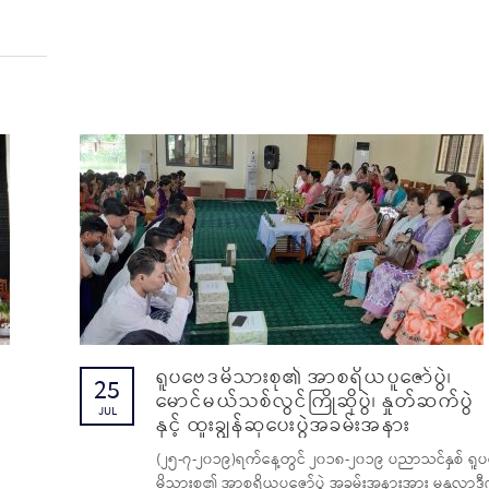
ရူပဗေဒမိသားစု၏ အာစရိယပူဇော်ပွဲ၊
25
မောင်မယ်သစ်လွင်ကြိုဆိုပွဲ၊ နှုတ်ဆက်ပွဲ
JUL
နှင့် ထူးချွန်ဆုပေးပွဲအခမ်းအနား
(၂၅-၇-၂၀၁၉)ရက်နေ့တွင် ၂၀၁၈-၂၀၁၉ ပညာသင်နှစ် ရူ
မိသားစု၏ အာစရိယပူဇော်ပွဲ အခမ်းအနားအား မန္တလာဒီ