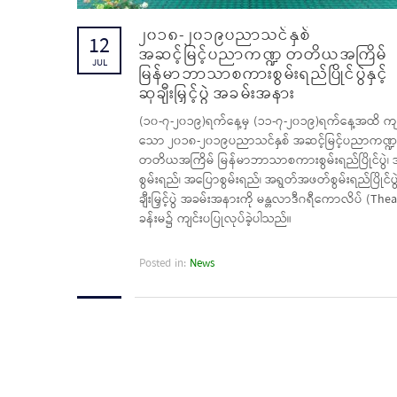
၂၀၁၈-၂၀၁၉ပညာသင်နှစ်
12
အဆင့်မြင့်ပညာကဏ္ဍ တတိယအကြိမ်
JUL
မြန်မာဘာသာစကားစွမ်းရည်ပြိုင်ပွဲနှင့်
ဆုချီးမြှင့်ပွဲ အခမ်းအနား
(၁၀-၇-၂၀၁၉)ရက်နေ့မှ (၁၁-၇-၂၀၁၉)ရက်နေ့အထိ ကျ
သော ၂၀၁၈-၂၀၁၉ပညာသင်နှစ် အဆင့်မြင့်ပညာကဏ္ဍ
တတိယအကြိမ် မြန်မာဘာသာစကားစွမ်းရည်ပြိုင်ပွဲ၊
စွမ်းရည်၊ အပြောစွမ်းရည်၊ အရွတ်အဖတ်စွမ်းရည်ပြိုင်ပွဲ
ချီးမြှင့်ပွဲ အခမ်းအနားကို မန္တလာဒီဂရီကောလိပ် (Thea
ခန်းမ၌ ကျင်းပပြုလုပ်ခဲ့ပါသည်။
Posted in:
News