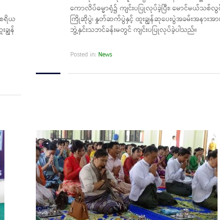
ကောလိပ်ဓမ္မာရုံ၌ ကျင်းပပြုလုပ်ခဲ့ပြီး၊ မောင်မယ်သစ်လွင
ာစရိယ
ကြိုဆိုပွဲ၊ နှုတ်ဆက်ပွဲနှင့် ထူးချွန်ဆုပေးပွဲအခမ်းအနားအာ
းချွန်
ဘွဲ့နှင်းသဘင်ခန်းမတွင် ကျင်းပပြုလုပ်ခဲ့ပါသည်။
Posted in:
News