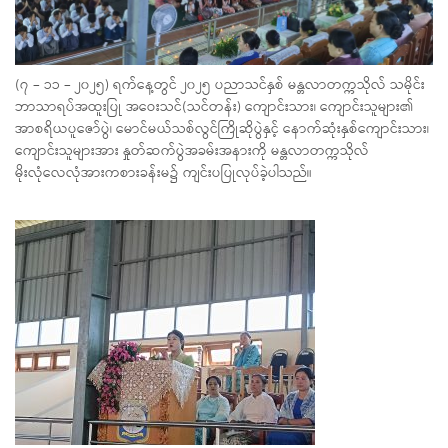
(၇ – ၁၁ – ၂၀၂၅) ရက်နေ့တွင် ၂၀၂၅ ပညာသင်နှစ် မန္တလာတက္ကသိုလ် သမိုင်း
ဘာသာရပ်အထူးပြု အဝေးသင်(သင်တန်း) ကျောင်းသား၊ ကျောင်းသူများ၏
အာစရိယပူဇော်ပွဲ၊ မောင်မယ်သစ်လွင်ကြိုဆိုပွဲနှင့် နောက်ဆုံးနှစ်ကျောင်းသား၊
ကျောင်းသူများအား နှုတ်ဆက်ပွဲအခမ်းအနားကို မန္တလာတက္ကသိုလ်
မိုးလုံလေလုံအားကစားခန်းမ၌ ကျင်းပပြုလုပ်ခဲ့ပါသည်။