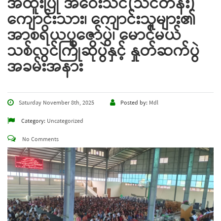
အထူးပြု အဝေးသင်(သင်တန်း)
ကျောင်းသား၊ ကျောင်းသူများ၏
အာစရိယပူဇော်ပွဲ၊ မောင်မယ်
သစ်လွင်ကြိုဆိုပွဲနှင့် နှုတ်ဆက်ပွဲ
အခမ်းအနား
Saturday November 8th, 2025
Posted by:
Mdl
Category:
Uncategorized
No Comments