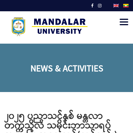
Togg
navig
NEWS & ACTIVITIES
၂၀၂၅ ပညာသင်နှစ် မန္တလာ
တက္ကသိုလ် သမိုင်းဘာသာရပ်