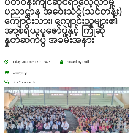
ပတ်ဝန်းကျင်ဆိုင်ရာလေ့လာမှု
ပညာဌာန အဝေးသင်(သင်တန်း)
ကျောင်းသား၊ ကျောင်းသူများ၏
အာစရိယပူဇော်ပွဲနှင့် ကြိုဆို
နှုတ်ဆက်ပွဲ အခမ်းအနား
Friday October 17th, 2025
Posted by:
Mdl
Category:
No Comments