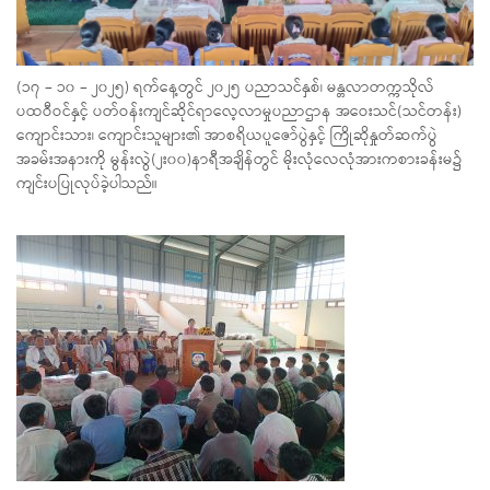
(၁၇ – ၁၀ – ၂၀၂၅) ရက်နေ့တွင် ၂၀၂၅ ပညာသင်နှစ်၊ မန္တလာတက္ကသိုလ်
ပထဝီဝင်နှင့် ပတ်ဝန်းကျင်ဆိုင်ရာလေ့လာမှုပညာဌာန အဝေးသင်(သင်တန်း)
ကျောင်းသား၊ ကျောင်းသူများ၏ အာစရိယပူဇော်ပွဲနှင့် ကြိုဆိုနှုတ်ဆက်ပွဲ
အခမ်းအနားကို မွန်းလွဲ(၂း၀၀)နာရီအချိန်တွင် မိုးလုံလေလုံအားကစားခန်းမ၌
ကျင်းပပြုလုပ်ခဲ့ပါသည်။