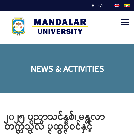
Togg
navig
NEWS & ACTIVITIES
၂၀၂၅ ပညာသင်နှစ်၊ မန္တလာ
တက္ကသိုလ် ပထဝီဝင်နှင့်