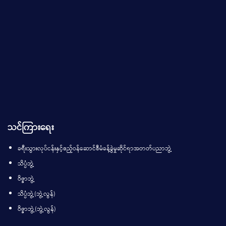
သင်ကြားရေး
ခရီးသွားလုပ်ငန်းနှင့်ဧည့်ဝန်ဆောင်စီမံခန့်ခွဲမှုဆိုင်ရာအတတ်ပညာဘွဲ့
သိပ္ပံဘွဲ့
ဝိဇ္ဇာဘွဲ့
သိပ္ပံဘွဲ့(ဘွဲ့လွန်)
ဝိဇ္ဇာဘွဲ့(ဘွဲ့လွန်)