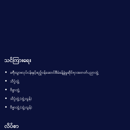
သင်ကြားရေး
ခရီးသွားလုပ်ငန်းနှင့်ဧည့်ဝန်ဆောင်စီမံခန့်ခွဲမှုဆိုင်ရာအတတ်ပညာဘွဲ့
သိပ္ပံဘွဲ့
ဝိဇ္ဇာဘွဲ့
သိပ္ပံဘွဲ့(ဘွဲ့လွန်)
ဝိဇ္ဇာဘွဲ့(ဘွဲ့လွန်)
လိပ်စာ