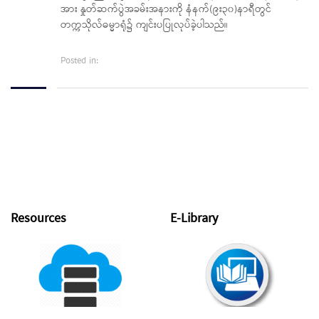
အား နှုတ်ဆက်ပွဲအခမ်းအနားကို နံနက်(၉း၃၀)နာရီတွင်
တက္ကသိုလ်ဓမ္မာရုံ၌ ကျင်းပပြုလုပ်ခဲ့ပါသည်။
Posted in:
Resources
E-Library