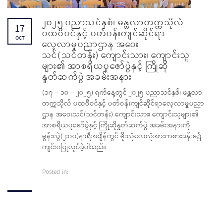
၂၀၂၅ ပညာသင်နှစ်၊ မန္တလာတက္ကသိုလ်
17
ပထဝီဝင်နှင့် ပတ်ဝန်းကျင်ဆိုင်ရာ
OCT
လေ့လာမှုပညာဌာန အဝေး
သင်(သင်တန်း) ကျောင်းသား၊ ကျောင်းသူ
များ၏ အာစရိယပူဇော်ပွဲနှင့် ကြိုဆို
နှုတ်ဆက်ပွဲ အခမ်းအနား
(၁၇ – ၁၀ – ၂၀၂၅) ရက်နေ့တွင် ၂၀၂၅ ပညာသင်နှစ်၊ မန္တလာ
တက္ကသိုလ် ပထဝီဝင်နှင့် ပတ်ဝန်းကျင်ဆိုင်ရာလေ့လာမှုပညာ
ဌာန အဝေးသင်(သင်တန်း) ကျောင်းသား၊ ကျောင်းသူများ၏
အာစရိယပူဇော်ပွဲနှင့် ကြိုဆိုနှုတ်ဆက်ပွဲ အခမ်းအနားကို
မွန်းလွဲ(၂း၀၀)နာရီအချိန်တွင် မိုးလုံလေလုံအားကစားခန်းမ၌
ကျင်းပပြုလုပ်ခဲ့ပါသည်။
Posted in: