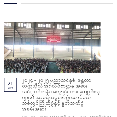
၂၀၂၄ – ၂၀၂၅ ပညာသင်နှစ်၊ မန္တလာ
21
တက္ကသိုလ် အင်္ဂလိပ်စာဌာန အဝေး
OCT
သင်(သင်တန်း) ကျောင်းသား၊ ကျောင်းသူ
များ၏ အာစရိယပူဇော်ပွဲ၊ မောင်မယ်
သစ်လွင်ကြိုဆိုပွဲနှင့် နှုတ်ဆက်ပွဲ
အခမ်းအနား