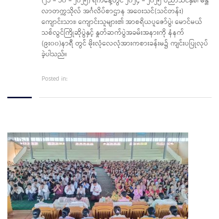
(၂၁ – ၁၀ – ၂၀၂၅) ရက်နေ့တွင် ၂၀၂၄ – ၂၀၂၅ ပညာသင်နှစ်၊ မန္တ
လာတက္ကသိုလ် အင်္ဂလိပ်စာဌာန အဝေးသင်(သင်တန်း)
ကျောင်းသား၊ ကျောင်းသူများ၏ အာစရိယပူဇော်ပွဲ၊ မောင်မယ်
သစ်လွင်ကြိုဆိုပွဲနှင့် နှုတ်ဆက်ပွဲအခမ်းအနားကို နံနက်
(၉း၀၀)နာရီ တွင် မိုးလုံလေလုံအားကစားခန်းမ၌ ကျင်းပပြုလုပ်
ခဲ့ပါသည်။
Posted in: