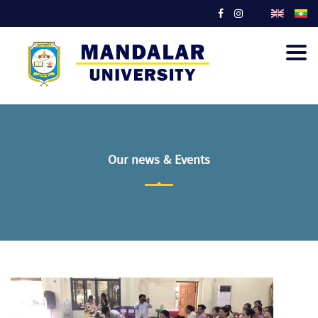
Togg
navig
Our news & Events