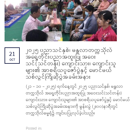
၂၀၂၅ ပညာသင်နှစ်၊ မန္တလာတက္ကသိုလ်
21
အရှေ့တိုင်းပညာအထူးပြု အဝေး
OCT
သင်(သင်တန်း) ကျောင်းသား၊ ကျောင်းသူ
များ၏ အာစရိယပူ‌ဇော်ပွဲနှင့် မောင်မယ်
သစ်လွင်ကြိုဆိုပွဲအခမ်းအနား
(၂၁ – ၁၀ – ၂၀၂၅) ရက်နေ့တွင် ၂၀၂၅ ပညာသင်နှစ်၊ မန္တလာ
တက္ကသိုလ် အရှေ့တိုင်းပညာအထူးပြု အဝေးသင်(သင်တန်း)
ကျောင်းသား၊ ကျောင်းသူများ၏ အာစရိယပူ‌ဇော်ပွဲနှင့် မောင်မယ်
သစ်လွင်ကြိုဆိုပွဲအခမ်းအနားကို မွန်းလွဲ (၂း၀၀)နာရီတွင်
တက္ကသိုလ်ဓမ္မရုံ၌ ကျင်းပပြုလုပ်ခဲ့ပါသည်။
Posted in: