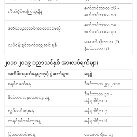
စက်တင်ဘာလ ၁၆ –
ကိုယ်ပိုင်စာကြည့်ချိန်
စက်တင်ဘာလ ၁၇
စက်တင်ဘာလ ၁၈ –
ဒုတိယပညာသင်ကာလစာမေးပွဲ
စက်တင်ဘာလ ၃၀
အောက်တိုဘာလ (?) –
လုပ်ငန်းခွင်လက်တွေ့ဆင်းရန်
နိုဝင်ဘာလ (?)
၂၀၁၈-၂၀၁၉ ပညာသင်နှစ် အားလပ်ရက်များ
အထိမ်းအမှတ်နေ့များနှင့် ပွဲတော်များ
နေ့စွဲ
ခရစ်စမတ်နေ့
ဒီဇင်ဘာလ ၂၅၊ ၂၀၁၈
ဒီဇင်ဘာလ ၃၁ –
နိုင်ငံတကာနှစ်သစ်ကူးနေ့
ဇန်နဝါရီလ ၁
လွပ်လပ်ရေးနေ့
ဇန်နဝါရီလ ၄
ကရင်နှစ်သစ်ကူးနေ့
ဇန်နဝါရီလ ၆
ပြည်ထောင်စုနေ့
ဖေဖော်ဝါရီလ ၁၂