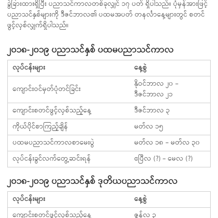
ခွဲခြားထားရှိပြီး ပညာသင်ကာလတစ်ခုလျှင် ၁၇ ပတ် ရှိပါသည်။ ပုံမှန်အားဖြင့်
ပညာသင်နှစ်များကို ဒီဇင်ဘာလ၏ ပထမအပတ် တနင်္လာနေ့များတွင် စတင်
ဖွင့်လှစ်လျှက်ရှိပါသည်။
၂၀၁၈-၂၀၁၉ ပညာသင်နှစ် ပထမပညာသင်ကာလ
လုပ်ငန်းများ
နေ့စွဲ
နိုဝင်ဘာလ ၂၀ –
ကျောင်းဝင်မှတ်ပုံတင်ခြင်း
ဒီဇင်ဘာလ ၂၁
ကျောင်းစတင်ဖွင့်လှစ်သည့်နေ့
ဒီဇင်ဘာလ ၃
ကိုယ်ပိုင်စာကြည့်ချိန်
မတ်လ ၁၅
ပထမပညာသင်ကာလစာမေးပွဲ
မတ်လ ၁၈ – မတ်လ ၃၀
လုပ်ငန်းခွင်လက်တွေ့ဆင်းရန်
ဧပြီလ (?) – မေလ (?)
၂၀၁၈-၂၀၁၉ ပညာသင်နှစ် ဒုတိယပညာသင်ကာလ
လုပ်ငန်းများ
နေ့စွဲ
ကျောင်းစတင်ဖွင့်လှစ်သည့်နေ့
ဇွန်လ ၃