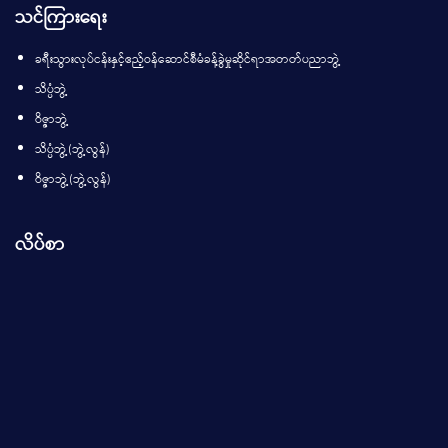
သင်ကြားရေး
ခရီးသွားလုပ်ငန်းနှင့်ဧည့်ဝန်ဆောင်စီမံခန့်ခွဲမှုဆိုင်ရာအတတ်ပညာဘွဲ့
သိပ္ပံဘွဲ့
ဝိဇ္ဇာဘွဲ့
သိပ္ပံဘွဲ့(ဘွဲ့လွန်)
ဝိဇ္ဇာဘွဲ့(ဘွဲ့လွန်)
လိပ်စာ