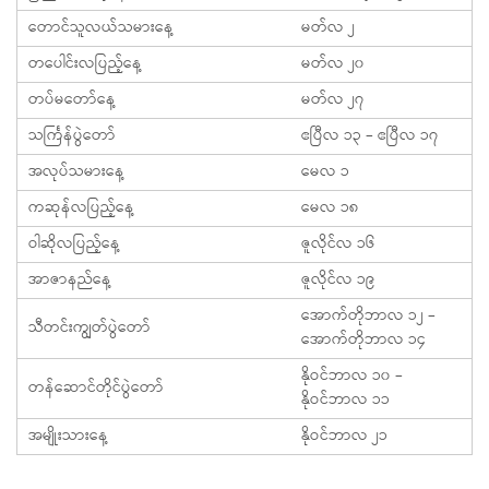
တောင်သူလယ်သမားနေ့
မတ်လ ၂
တပေါင်းလပြည့်နေ့
မတ်လ ၂၀
တပ်မတော်နေ့
မတ်လ ၂၇
‌သင်္ကြန်ပွဲတော်
ဧပြီလ ၁၃ – ဧပြီလ ၁၇
အလုပ်သမားနေ့
မေလ ၁
ကဆုန်လပြည့်နေ့
မေလ ၁၈
ဝါဆိုလပြည့်နေ့
ဇူလိုင်လ ၁၆
အာဇာနည်နေ့
ဇူလိုင်လ ၁၉
အောက်တိုဘာလ ၁၂ –
သီတင်းကျွတ်ပွဲတော်
အောက်တိုဘာလ ၁၄
နိုဝင်ဘာလ ၁၀ –
တန်ဆောင်တိုင်ပွဲတော်
နိုဝင်ဘာလ ၁၁
အမျိုးသားနေ့
နိုဝင်ဘာလ ၂၁