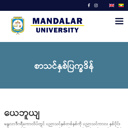
Togg
navig
စာသင်နှစ်ပြက္ခဒိန်
ယေဘူယျ
မန္တလာဒီဂရီကောလိပ်တွင် ပညာသင်နှစ်တစ်နှစ်ကို ပညာသင်ကာလ နှစ်ပိုင်း