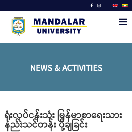
Togg
navig
NEWS & ACTIVITIES
ရုံးလုပ်ငန်းသုံး မြန်မာစာရေးသား
နည်းသင်တန်း ပို့ချခြင်း