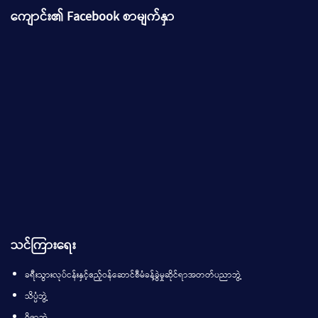
ကျောင်း၏ Facebook စာမျက်နှာ
သင်ကြားရေး
ခရီးသွားလုပ်ငန်းနှင့်ဧည့်ဝန်ဆောင်စီမံခန့်ခွဲမှုဆိုင်ရာအတတ်ပညာဘွဲ့
သိပ္ပံဘွဲ့