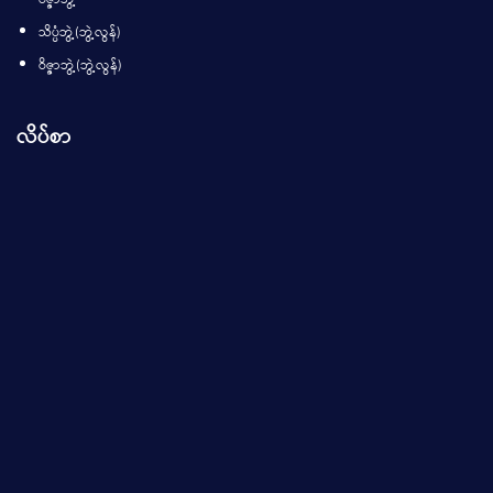
ဝိဇ္ဇာဘွဲ့
သိပ္ပံဘွဲ့(ဘွဲ့လွန်)
ဝိဇ္ဇာဘွဲ့(ဘွဲ့လွန်)
လိပ်စာ