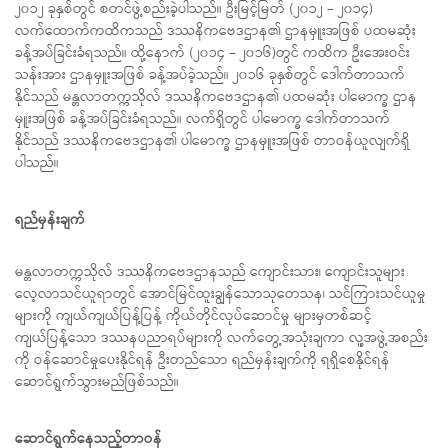
၂၀၁၂ ခုနှစ်တွင် စတင်ဖွဲ့စည်းခဲ့ပါသည်။ ဦးမြင့်မြတ် (၂၀၁၂ – ၂၀၁၄)
လက်ထောက်ကထိကသည် ဒဿနိကဗေဒဌာန၏ ဌာနမှူးအဖြစ် ပထမဆုံး
ခန့်အပ်ခြင်းခံရသည်။ ထို့နောက် (၂၀၁၄ – ၂၀၁၆)တွင် ကထိက ဦးအေးဝင်း
သန်းအား ဌာနမှူးအဖြစ် ခန့်အပ်ခဲ့သည်။ ၂၀၁၆ ခုနှစ်တွင် ဒေါက်တာသက်
နိုင်သည် မန္တလာတက္ကသိုလ် ဒဿနိကဗေဒဌာန၏ ပထမဆုံး ပါမောက္ခ ဌာန
မှူးအဖြစ် ခန့်အပ်ခြင်းခံရသည်။ လက်ရှိတွင် ပါမောက္ခ ဒေါက်တာသက်
နိုင်သည် ဒဿနိကဗေဒဌာန၏ ပါမောက္ခ ဌာနမှူးအဖြစ် တာဝန်ယူလျက်ရှိ
ပါသည်။
ရည်မှန်းချက်
မန္တလာတက္ကသိုလ် ဒဿနိကဗေဒဌာနသည် ကျောင်းသား၊ ကျောင်းသူများ
လေ့လာသင်ယူရာတွင် အောင်မြင်ထူးချွန်သောသုတေသန၊ သင်ကြားသင်ယူမှု
များကို ကျယ်ကျယ်ပြန့်ပြန့် ကိုယ်တိုင်လုပ်ဆောင်မှု များမှတစ်ဆင့်
ကျယ်ပြန့်သော ဒဿနပညာရပ်များကို လက်တွေ့အသုံးချကာ လူ့အဖွဲ့အစည်း
ကို ဝန်ဆောင်မှုပေးနိုင်ရန် ဦးတည်သော ရည်မှန်းချက်ကို ရရှိစေနိုင်ရန်
ဆောင်ရွက်သွားမည်ဖြစ်သည်။
ဆောင်ရွက်နေသည့်တာဝန်