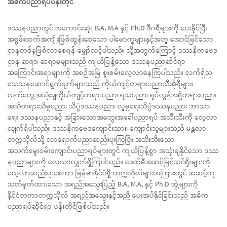
အဓိကပညာရပ်ပန်းတိုင်
ဒဿနပညာတွင် အကောင်းဆုံး B.A, M.A နှင့် Ph.D ဒီဂရီများကို ပေးနိုင်ပြီး
အစွမ်းထက်အကျိုးဖြစ်ထွန်းစေသော ပါမောက္ခများနှင့်အတူ အောင်မြင်သော
ဌာနတစ်ခုဖြစ်လာစေရန် မျှော်လင့်ပါသည်။ သို့အတွက်ကြောင့် ဒဿနိကဗေဒ
ဌာန ဆရာ၊ ဆရာမများသည် ကျယ်ပြန့်သော ဒဿနပညာဆိုင်ရာ
အကြောင်းအရာများကို အစဉ်အမြဲ စူးစမ်းလေ့လာနေကြပါသည်။ လက်ရှိသု
သေသနဆောင်ရွက်ချက်များသည် ကိုယ်ကျင့်တရားပညာသီအိုရီများ၊
လက်တွေ့အသုံးချကိုယ်ကျင့်တရားပညာ၊ ရသပညာ၊ ရုပ်လွန်အရှိတရားပညာ၊
အသိတရားသိမှုပညာ၊ သိပ္ပံဒဿနပညာ၊ လူမှုရေးသိပ္ပံဒဿနပညာ၊ ဘာသာ
ရေး ဒဿနပညာနှင့် အခြားသောအတွေးအခေါ်ပညာရပ် အသီးသီးကို လေ့လာ
လျက်ရှိပါသည်။ ဒဿနိကဗေဒကျောင်းသား၊ ကျောင်းသူများသည် မန္တလာ
တက္ကသိုလ်သို့ လာရောက်ပညာဆည်းပူးကြပြီး အသီးသီးသော
အသက်မွေးဝမ်းကျောင်းပညာရပ်များတွင် ကျယ်ပြန့်စွာ အသုံးချနိုင်သော ဒဿ
နပညာများကို လေ့လာလျှက်ရှိကြပါသည်။ ခေတ်မီအဆင့်မြင့်သင်ရိုးများကို
လေ့လာဆည်းပူးစေကာ မြန်မာနိုင်ငံရှိ တက္ကသိုလ်များအကြားတွင် အဆင့်တူ
သတ်မှတ်ထားသော အရည်အသွေးပြည့် B.A, M.A, နှင့် Ph.D ဘွဲ့များကို
နိုင်ငံတကာတက္ကသိုလ် အရည်အသွေးနှင့်အညီ ပေးအပ်နိုင်ခြင်းသည် အဓိက
ပညာရပ်ဆိုင်ရာ ပန်းတိုင်ဖြစ်ပါသည်။