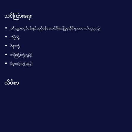
သင်ကြားရေး
ခရီးသွားလုပ်ငန်းနှင့်ဧည့်ဝန်ဆောင်စီမံခန့်ခွဲမှုဆိုင်ရာအတတ်ပညာဘွဲ့
သိပ္ပံဘွဲ့
ဝိဇ္ဇာဘွဲ့
သိပ္ပံဘွဲ့(ဘွဲ့လွန်)
ဝိဇ္ဇာဘွဲ့(ဘွဲ့လွန်)
လိပ်စာ