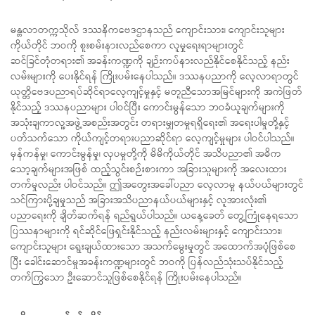
မန္တလာတက္ကသိုလ် ဒဿနိကဗေဒဌာနသည် ကျောင်းသား၊ ကျောင်းသူများ
ကိုယ်တိုင် ဘဝကို စူးစမ်းနားလည်စေကာ လူမှုရေးရာများတွင်
ဆင်ခြင်တုံတရား၏ အခန်းကဏ္ဍကို ချဉ်းကပ်နားလည်နိုင်စေနိုင်သည့် နည်း
လမ်းများကို ပေးနိုင်ရန် ကြိုးပမ်းနေပါသည်။ ဒဿနပညာကို လေ့လာရာတွင်
ယုတ္တိဗေဒပညာရပ်ဆိုင်ရာလေ့ကျင့်မှုနှင့် မတူညီသောအမြင်များကို အကဲဖြတ်
နိုင်သည့် ဒဿနပညာများ ပါဝင်ပြီး ကောင်းမွန်သော ဘဝခံယူချက်များကို
အသုံးချကာလူ့အဖွဲ့အစည်းအတွင်း တရားမျှတမှုရရှိရေး၏ အရေးပါမှုတို့နှင့်
ပတ်သက်သော ကိုယ်ကျင့်တရားပညာဆိုင်ရာ လေ့ကျင့်မှုများ ပါဝင်ပါသည်။
မှန်ကန်မှု၊ ကောင်းမွန်မှု၊ လှပမှုတို့ကို မိမိကိုယ်တိုင် အသိပညာ၏ အဓိက
သော့ချက်များအဖြစ် ထည့်သွင်းစဉ်းစားကာ အခြားသူများကို အလေးထား
တက်မှုလည်း ပါဝင်သည်။ ဤအတွေးအခေါ်ပညာ လေ့လာမှု နယ်ပယ်များတွင်
သင်ကြားပို့ချမှုသည် အခြားအသိပညာနယ်ပယ်များနှင့် လူအားလုံး၏
ပညာရေးကို ချိတ်ဆက်ရန် ရည်ရွယ်ပါသည်။ ယနေ့ခေတ် တွေ့ကြုံနေရသော
ပြဿနာများကို ရင်ဆိုင်ဖြေရှင်းနိုင်သည့် နည်းလမ်းများနှင့် ကျောင်းသား၊
ကျောင်းသူများ ရွေးချယ်ထားသော အသက်မွေးမှုတွင် အထောက်အပံ့ဖြစ်စေ
ပြီး ခေါင်းဆောင်မှုအခန်းကဏ္ဍများတွင် ဘဝကို ပြန်လည်သုံးသပ်နိုင်သည့်
တက်ကြွသော ဦးဆောင်သူဖြစ်စေနိုင်ရန် ကြိုးပမ်းနေပါသည်။