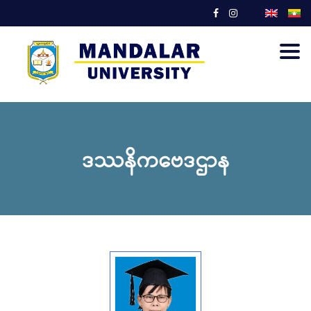
Togg
navig
ဒဿနိကဗေဒဌာန