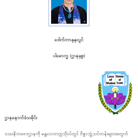
ဒေါက်တာနုနုလွင်
ပါမောက္ခ (ဌာနမှူး)
ဌာနနောက်ခံသမိုင်း
ဒဿနိကဗေဒဌာနကို မန္တလာတက္ကသိုလ်တွင် ဝိဇ္ဇာဘွဲ့သင်တန်းများအတွက်