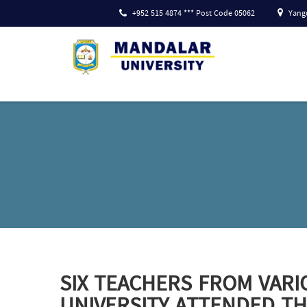
+952 515 4874 *** Post Code 05062
Yango
SIX TEACHERS FROM VAR
UNIVERSITY ATTENDED T