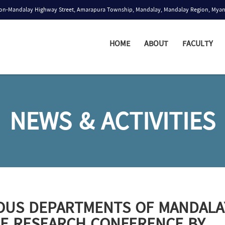
n-Mandalay Highway Street, Amarapura Township, Mandalay, Mandalay Region, Mya
HOME
ABOUT
FACULTY
NEWS & ACTIVITIES
IOUS DEPARTMENTS OF MANDALA
HE RESEARCH CONFERENCE BY