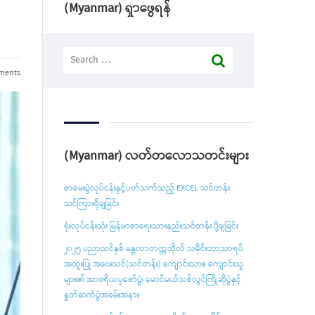
(Myanmar) ရှာဖွေရန်
Search
for:
ments
(Myanmar) လတ်တလောသတင်းများ
စာမေးပွဲလုပ်ငန်းနှင့်ပတ်သက်သည့် EXCEL သင်တန်း
သင်ကြားပို့ချခြင်း
ရုံးလုပ်ငန်းသုံး မြန်မာစာရေးသားနည်းသင်တန်း ပို့ချခြင်း
၂၀၂၅ ပညာသင်နှစ် မန္တလာတက္ကသိုလ် သမိုင်းဘာသာရပ်
အထူးပြု အဝေးသင်(သင်တန်း) ကျောင်းသား၊ ကျောင်းသူ
များ၏ အာစရိယပူဇော်ပွဲ၊ မောင်မယ်သစ်လွင်ကြိုဆိုပွဲနှင့်
နှုတ်ဆက်ပွဲအခမ်းအနား