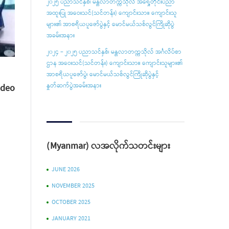
၂၀၂၅ ပညာသင်နှစ်၊ မန္တလာတက္ကသိုလ် အရှေ့တိုင်းပညာ
အထူးပြု အဝေးသင်(သင်တန်း) ကျောင်းသား၊ ကျောင်းသူ
များ၏ အာစရိယပူ‌ဇော်ပွဲနှင့် မောင်မယ်သစ်လွင်ကြိုဆိုပွဲ
အခမ်းအနား
၂၀၂၄ – ၂၀၂၅ ပညာသင်နှစ်၊ မန္တလာတက္ကသိုလ် အင်္ဂလိပ်စာ
ဌာန အဝေးသင်(သင်တန်း) ကျောင်းသား၊ ကျောင်းသူများ၏
အာစရိယပူဇော်ပွဲ၊ မောင်မယ်သစ်လွင်ကြိုဆိုပွဲနှင့်
ideo
နှုတ်ဆက်ပွဲအခမ်းအနား
(Myanmar) လအလိုက်သတင်းများ
JUNE 2026
NOVEMBER 2025
OCTOBER 2025
JANUARY 2021