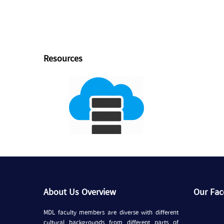
Resources
About Us Overview
Our Fa
MDL faculty members are diverse with different
cultural backgrounds from different parts of