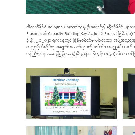
အီတလီနိုင်ငံ Bologna University မှ ဦးဆောင်၍ ဆွီဒင်နိုင်ငံ U
Erasmus ၏ Capacity Building-Key Action 2 Project ဖြစ်သည့်
ခဲ့ပြီး ၂၂.၁.၂၀၂၁ ရက်နေ့တွင် မြန်မာနိုင်ငံမှ ပါဝင်သော အဖွဲ့အစည
တက္ကသိုလ်ဆိုင်ရာ အချက်အလက်များကို ဒေါက်တာမဥ္ဇူမင်း (ဒုတိယပ
ဝန်ကြီးဌာန၊ အဆင့်မြင့်ပညာဦးစီးဌာန၊ ရန်ကုန်တက္ကသိုလ်၊ တောင်ကြ