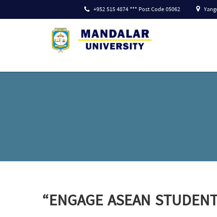
+952 515 4874 *** Post Code 05062
Yango
“ENGAGE ASEAN STUDENT 