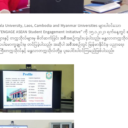
ppsala University, Laos, Cambodia and Myanmar Universities များပါဝင်သော
 “ENGAGE ASEAN Student Engagement Initiative” ကို ၁၅.၁.၂၀၂၁ ရက်နေ့တွင်
်းများနှင့် တက္ကသိုလ်များမှ မိတ်ဆက်ခြင်း အစီအစဥ်ကျင်းပခဲ့ပါသည်။ မန္တလာတက္ကသိုလ
ါမောက္ခချုပ်)မှ တင်ပြခဲ့ပါသည်။ အဆိုပါ အစီအစဉ်တွင် မြန်မာနိုင်ငံမှ ပညာရေး
ီးတက္ကသိုလ်နှင့် မန္တလာတက္ကသိုလ်တို့မှ ပူးပေါင်းပါဝင်ကြမည်ဖြစ်ပါသည်။