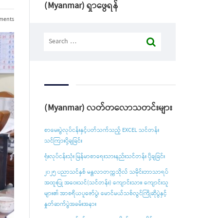
(Myanmar) ရှာဖွေရန်
ments
Search
for:
(Myanmar) လတ်တလောသတင်းများ
စာမေးပွဲလုပ်ငန်းနှင့်ပတ်သက်သည့် EXCEL သင်တန်း
သင်ကြားပို့ချခြင်း
ရုံးလုပ်ငန်းသုံး မြန်မာစာရေးသားနည်းသင်တန်း ပို့ချခြင်း
၂၀၂၅ ပညာသင်နှစ် မန္တလာတက္ကသိုလ် သမိုင်းဘာသာရပ်
အထူးပြု အဝေးသင်(သင်တန်း) ကျောင်းသား၊ ကျောင်းသူ
များ၏ အာစရိယပူဇော်ပွဲ၊ မောင်မယ်သစ်လွင်ကြိုဆိုပွဲနှင့်
နှုတ်ဆက်ပွဲအခမ်းအနား