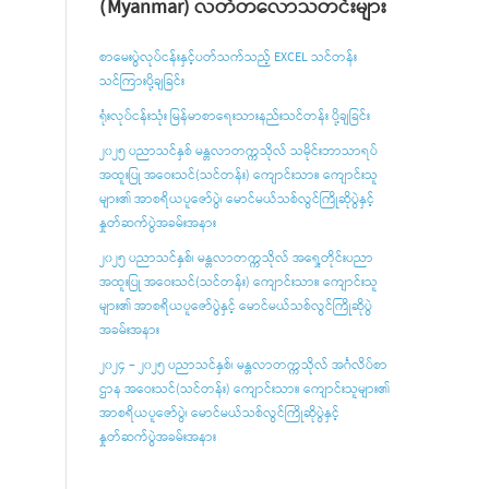
(Myanmar) လတ်တလောသတင်းများ
စာမေးပွဲလုပ်ငန်းနှင့်ပတ်သက်သည့် EXCEL သင်တန်း
သင်ကြားပို့ချခြင်း
ရုံးလုပ်ငန်းသုံး မြန်မာစာရေးသားနည်းသင်တန်း ပို့ချခြင်း
၂၀၂၅ ပညာသင်နှစ် မန္တလာတက္ကသိုလ် သမိုင်းဘာသာရပ်
အထူးပြု အဝေးသင်(သင်တန်း) ကျောင်းသား၊ ကျောင်းသူ
များ၏ အာစရိယပူဇော်ပွဲ၊ မောင်မယ်သစ်လွင်ကြိုဆိုပွဲနှင့်
နှုတ်ဆက်ပွဲအခမ်းအနား
၂၀၂၅ ပညာသင်နှစ်၊ မန္တလာတက္ကသိုလ် အရှေ့တိုင်းပညာ
အထူးပြု အဝေးသင်(သင်တန်း) ကျောင်းသား၊ ကျောင်းသူ
များ၏ အာစရိယပူ‌ဇော်ပွဲနှင့် မောင်မယ်သစ်လွင်ကြိုဆိုပွဲ
အခမ်းအနား
၂၀၂၄ – ၂၀၂၅ ပညာသင်နှစ်၊ မန္တလာတက္ကသိုလ် အင်္ဂလိပ်စာ
ဌာန အဝေးသင်(သင်တန်း) ကျောင်းသား၊ ကျောင်းသူများ၏
အာစရိယပူဇော်ပွဲ၊ မောင်မယ်သစ်လွင်ကြိုဆိုပွဲနှင့်
နှုတ်ဆက်ပွဲအခမ်းအနား