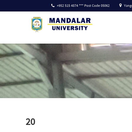
+952 515 4874 *** Post Code 05062
Yango
20