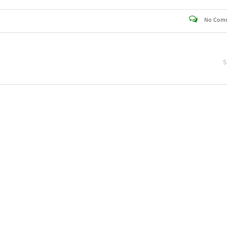
No Com
S