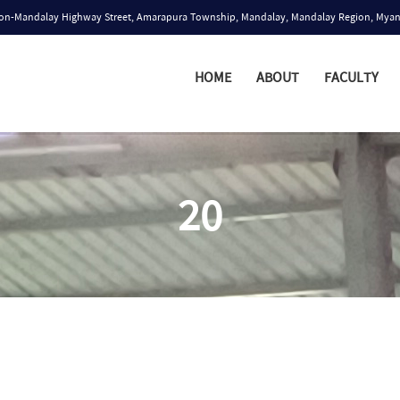
n-Mandalay Highway Street, Amarapura Township, Mandalay, Mandalay Region, Mya
HOME
ABOUT
FACULTY
20