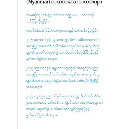
(Myanmar) လတ်တလောသတင်းများ
စာမေးပွဲလုပ်ငန်းနှင့်ပတ်သက်သည့် EXCEL သင်တန်း
သင်ကြားပို့ချခြင်း
ရုံးလုပ်ငန်းသုံး မြန်မာစာရေးသားနည်းသင်တန်း ပို့ချခြင်း
၂၀၂၅ ပညာသင်နှစ် မန္တလာတက္ကသိုလ် သမိုင်းဘာသာရပ်
အထူးပြု အဝေးသင်(သင်တန်း) ကျောင်းသား၊ ကျောင်းသူ
များ၏ အာစရိယပူဇော်ပွဲ၊ မောင်မယ်သစ်လွင်ကြိုဆိုပွဲနှင့်
နှုတ်ဆက်ပွဲအခမ်းအနား
၂၀၂၅ ပညာသင်နှစ်၊ မန္တလာတက္ကသိုလ် အရှေ့တိုင်းပညာ
အထူးပြု အဝေးသင်(သင်တန်း) ကျောင်းသား၊ ကျောင်းသူ
များ၏ အာစရိယပူ‌ဇော်ပွဲနှင့် မောင်မယ်သစ်လွင်ကြိုဆိုပွဲ
အခမ်းအနား
၂၀၂၄ – ၂၀၂၅ ပညာသင်နှစ်၊ မန္တလာတက္ကသိုလ် အင်္ဂလိပ်စာ
ဌာန အဝေးသင်(သင်တန်း) ကျောင်းသား၊ ကျောင်းသူများ၏
အာစရိယပူဇော်ပွဲ၊ မောင်မယ်သစ်လွင်ကြိုဆိုပွဲနှင့်
နှုတ်ဆက်ပွဲအခမ်းအနား