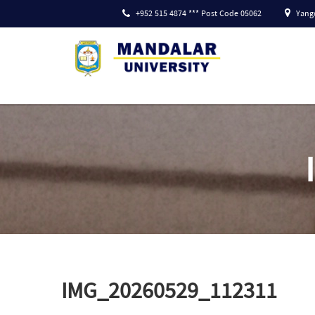
+952 515 4874 *** Post Code 05062
Yango
IMG_20260529_112311