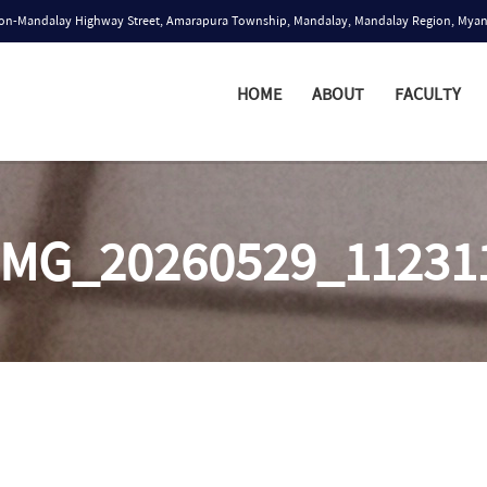
n-Mandalay Highway Street, Amarapura Township, Mandalay, Mandalay Region, Mya
HOME
ABOUT
FACULTY
IMG_20260529_11231