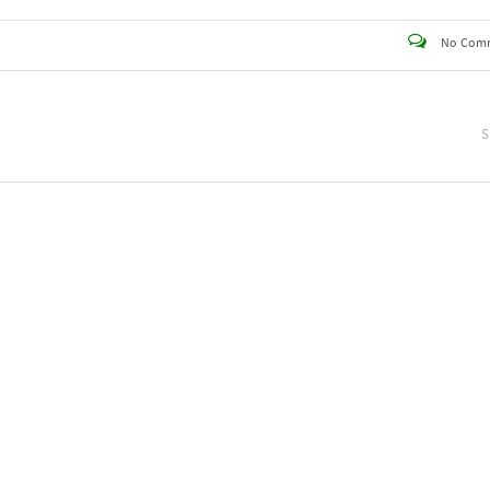
No Com
S