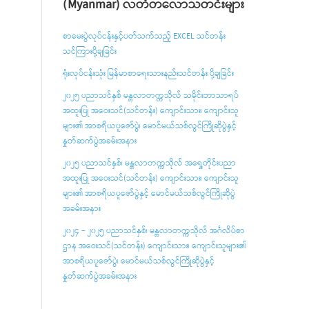
(Myanmar) လတ်တလောသတင်းများ
စာမေးပွဲလုပ်ငန်းနှင့်ပတ်သက်သည့် EXCEL သင်တန်း
သင်ကြားပို့ချခြင်း
ရုံးလုပ်ငန်းသုံး မြန်မာစာရေးသားနည်းသင်တန်း ပို့ချခြင်း
၂၀၂၅ ပညာသင်နှစ် မန္တလာတက္ကသိုလ် သမိုင်းဘာသာရပ်
အထူးပြု အဝေးသင်(သင်တန်း) ကျောင်းသား၊ ကျောင်းသူ
များ၏ အာစရိယပူဇော်ပွဲ၊ မောင်မယ်သစ်လွင်ကြိုဆိုပွဲနှင့်
နှုတ်ဆက်ပွဲအခမ်းအနား
၂၀၂၅ ပညာသင်နှစ်၊ မန္တလာတက္ကသိုလ် အရှေ့တိုင်းပညာ
အထူးပြု အဝေးသင်(သင်တန်း) ကျောင်းသား၊ ကျောင်းသူ
များ၏ အာစရိယပူ‌ဇော်ပွဲနှင့် မောင်မယ်သစ်လွင်ကြိုဆိုပွဲ
အခမ်းအနား
၂၀၂၄ – ၂၀၂၅ ပညာသင်နှစ်၊ မန္တလာတက္ကသိုလ် အင်္ဂလိပ်စာ
ဌာန အဝေးသင်(သင်တန်း) ကျောင်းသား၊ ကျောင်းသူများ၏
အာစရိယပူဇော်ပွဲ၊ မောင်မယ်သစ်လွင်ကြိုဆိုပွဲနှင့်
နှုတ်ဆက်ပွဲအခမ်းအနား