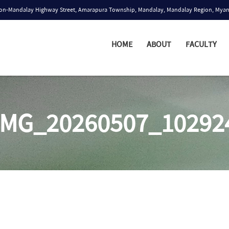
n-Mandalay Highway Street, Amarapura Township, Mandalay, Mandalay Region, Mya
HOME
ABOUT
FACULTY
IMG_20260507_10292