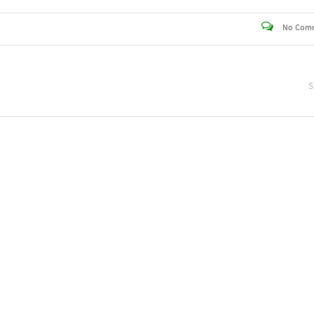
No Com
S