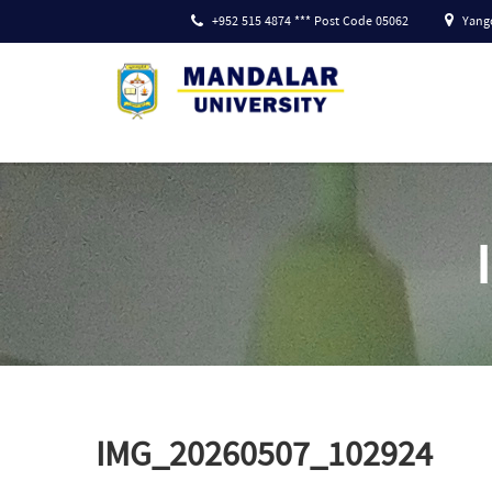
+952 515 4874 *** Post Code 05062
Yango
IMG_20260507_102924