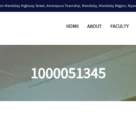
n-Mandalay Highway Street, Amarapura Township, Mandalay, Mandalay Region, Mya
HOME
ABOUT
FACULTY
1000051345