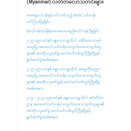
(Myanmar) လတ်တလောသတင်းများ
စာမေးပွဲလုပ်ငန်းနှင့်ပတ်သက်သည့် EXCEL သင်တန်း
သင်ကြားပို့ချခြင်း
ရုံးလုပ်ငန်းသုံး မြန်မာစာရေးသားနည်းသင်တန်း ပို့ချခြင်း
၂၀၂၅ ပညာသင်နှစ် မန္တလာတက္ကသိုလ် သမိုင်းဘာသာရပ်
အထူးပြု အဝေးသင်(သင်တန်း) ကျောင်းသား၊ ကျောင်းသူ
များ၏ အာစရိယပူဇော်ပွဲ၊ မောင်မယ်သစ်လွင်ကြိုဆိုပွဲနှင့်
နှုတ်ဆက်ပွဲအခမ်းအနား
၂၀၂၅ ပညာသင်နှစ်၊ မန္တလာတက္ကသိုလ် အရှေ့တိုင်းပညာ
အထူးပြု အဝေးသင်(သင်တန်း) ကျောင်းသား၊ ကျောင်းသူ
များ၏ အာစရိယပူ‌ဇော်ပွဲနှင့် မောင်မယ်သစ်လွင်ကြိုဆိုပွဲ
အခမ်းအနား
၂၀၂၄ – ၂၀၂၅ ပညာသင်နှစ်၊ မန္တလာတက္ကသိုလ် အင်္ဂလိပ်စာ
ဌာန အဝေးသင်(သင်တန်း) ကျောင်းသား၊ ကျောင်းသူများ၏
အာစရိယပူဇော်ပွဲ၊ မောင်မယ်သစ်လွင်ကြိုဆိုပွဲနှင့်
နှုတ်ဆက်ပွဲအခမ်းအနား