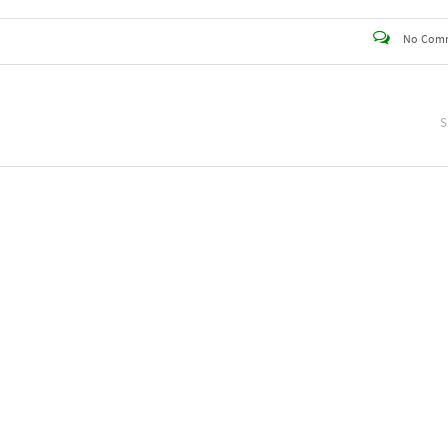
No Com
S