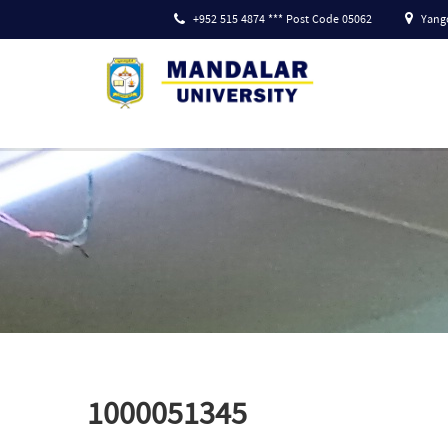
+952 515 4874 *** Post Code 05062
Yango
1000051345